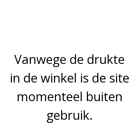
Prijs op aanvraag
1 persoon
Maximum aantal is 25.
OMSCHRIJVING
Een schotel met spartel verse vissoorten en gamba’s, zowel
voor de gourmet, steengrill of bakplaat
Bekijk meer uit de collectie feestschotels