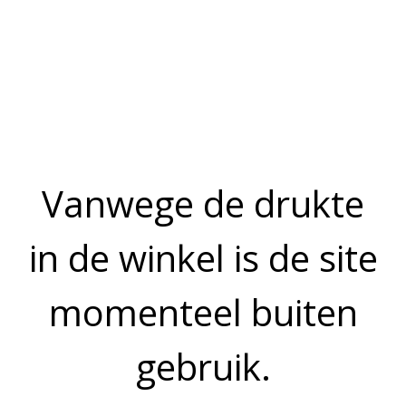
Als wij, via welk communicatiemiddel, informatie of feedback
ontvangen over Visspeciaalzaak Vistrend, dan gebruiken wij
dit om onze diensten verder te ontwikkelen en te verbeteren.
Derden
Visspeciaalzaak Vistrend zal je persoonlijke gegevens niet aan
derden verkopen en zal deze uitsluitend aan derden ter
beschikking stellen die zijn betrokken bij het uitvoeren van uw
bestelling. Onze werknemers en door ons ingeschakelde derden
zijn verplicht om de vertrouwelijkheid van jouw gegevens te
respecteren.
Beveiliging
Visspeciaalzaak Vistrend doet alles wat mogelijk is om je
persoonsgegevens te beveiligen tegen verlies of tegen enige
vorm van onrechtmatige verwerking. Hiervoor maken wij gebruik
van een beveiligde verbinding bij het plaatsen van een bestelling.
Het adres van Visspeciaalzaak Vistrend zal dan beginnen met
https. De 's' staat voor 'secure' (=beveiligd). De meeste
browsers geven dit bovenin aan in een groene kleur. De