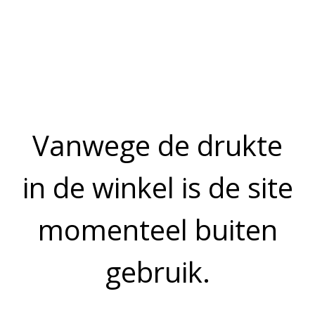
Prijs op aanvraag
1 persoon
Maximum aantal is 25.
OMSCHRIJVING
Een ware traktatie van minimaal 10 soorten visproducten voor
bij de brunch of een gezellige avond aan tafel. Maakt uw feest
compleet.
Allergenen
Vis
Bekijk meer uit de collectie feestschotels