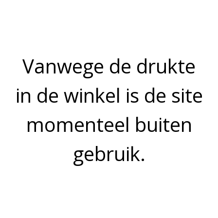
Prijs op aanvraag
OMSCHRIJVING
Onze lekkerbekken bakken wij van de beste kwaliteit heekfilet.
De heekfilet wordt gebakken met een dun beslaglaagje,
gefrituurd en hierna bestrooid met heerlijke viskruiden.
Bekijk meer uit de collectie gebakken vis
VISSPECIAALZAAK VISTREND
Moerwijk 29
4826HP Breda