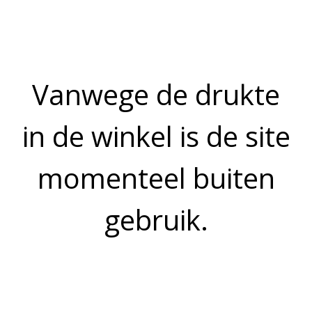
Prijs op aanvraag
OMSCHRIJVING
De makreel is op ambachtelijke wijze gerookt en is een heerlijke
vette vis, boordevol omega-3 met een volle smaak.
Bekijk meer uit de collectie gerookte vis
VISSPECIAALZAAK VISTREND
Moerwijk 29
4826HP Breda