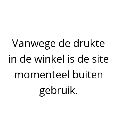
Prijs op aanvraag
250 gram
OMSCHRIJVING
Heilbot is een hele smakelijke vis met een stevige structuur, die
goed gebruikt kan worden om te stoven, grillen en roken. Het is
een matige vette vis, die ook gebruikt wordt voor sushi en
sashimi. Naast heilbotfilet verkopen wij nog vele andere soorten
verse vis.
Bekijk meer uit de collectie verse vis